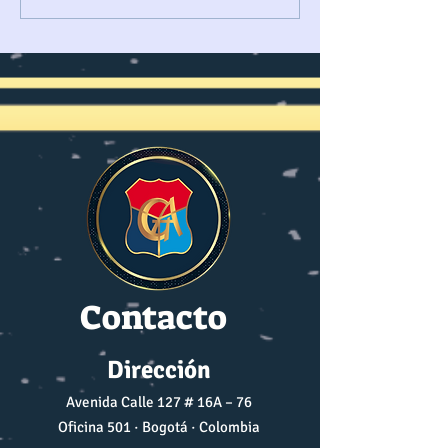
EL ESTRECHO DE
PARA LA PAZ (J
ORMUZ REDEFINE
RUTAS MARÍTIMAS
Contacto
Dirección
Avenida Calle 127 # 16A – 76
Oficina 501 · Bogotá · Colombia