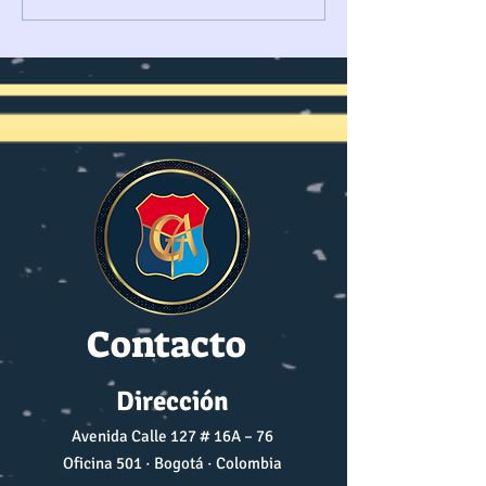
EL ESTRECHO DE
PARA LA PAZ (J
ORMUZ REDEFINE
RUTAS MARÍTIMAS
Contacto
Dirección
Avenida Calle 127 # 16A – 76
Oficina 501 · Bogotá · Colombia