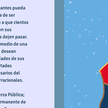
tantes pueda 
a de ser 
 a que cientos 
en sus 
s dejen pasar. 
 medio de una 
 desean 
dades de sus 
rtades 
arios del 
rracionales.
rza Pública; 
permanente de 