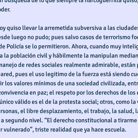
n búsqueda de lo que siempre la narcoguerrilla quiso;
oder.
y quiso llevar la arremetida subversiva a las ciudades
desde luego no pudo; pues salvo casos de terrorismo fo
de Policía se lo permitieron. Ahora, cuando muy intel
 a la población civil y hábilmente la manipulan median
manejo de redes sociales realmente admirable, están 
ared, pues el uso legitimo de la fuerza está siendo c
ir los valores mínimos de una sociedad civilizada, entr
convivencia en paz; el respeto por los derechos de los
nico válido es el de la protesta social; otros, como la v
rsonas, el libre desplazamiento, el trabajo, la salud, l
 a segundo nivel. “El derecho constitucional a tirarme
r vulnerado”, triste realidad que ya hace escuela.