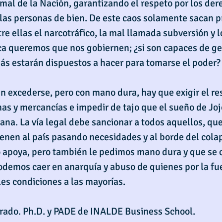
al de la Nación, garantizando el respeto por los dere
las personas de bien. De este caos solamente sacan p
re ellas el narcotráfico, la mal llamada subversión y lo
ca queremos que nos gobiernen; ¿si son capaces de ge
ás estarán dispuestos a hacer para tomarse el poder?
n excederse, pero con mano dura, hay que exigir el res
as y mercancías e impedir de tajo que el sueño de Jojo
ana. La vía legal debe sancionar a todos aquellos, qu
tienen al país pasando necesidades y al borde del colap
lo apoya, pero también le pedimos mano dura y que se c
demos caer en anarquía y abuso de quienes por la fu
s condiciones a las mayorías.
irado. Ph.D. y PADE de INALDE Business School.