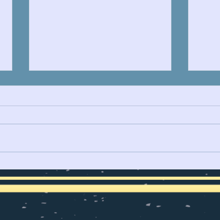
IRÁN Y LA GUERRA EN EL
LA 
ESTRECHO DE ORMUZ
PARA
REDEFINE RUTAS
MARÍTIMAS