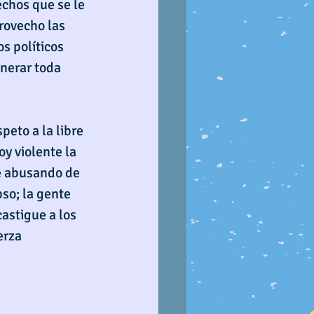
chos que se le 
rovecho las 
s políticos 
nerar toda 
peto a la libre 
y violente la 
e abusando de 
so; la gente 
astigue a los 
erza 