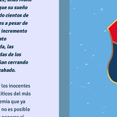
 que su sueño 
do cientos de 
s a pesar de 
l incremento 
ato 
a, las 
as de los 
úan cerrando 
cabado.
 los inocentes 
íticos del más 
emia que ya 
 no es posible 