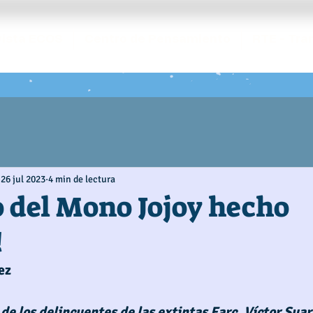
ista ECOS
Centro de Pensamiento
RTE - Tra
26 jul 2023
4 min de lectura
o del Mono Jojoy hecho
!
ez
de los delincuentes de las extintas Farc, Víctor Suar