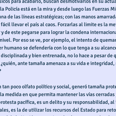
ísicos para acabarlo, buscan desmotivarlos en su actua
la Policía está en la mira y desde luego las Fuerzas Mil
una de las líneas estratégicas; con las manos amarrada
ácil llevar el país al caos. Forzarlas al limite es la m
 y de este pegarse para lograr la condena internacional
nivel. Por eso se ve, por ejemplo, el intento de quemar
er humano se defendería con lo que tenga a su alcance
 disciplinada y bien entrenada, no lo hace a pesar de 
¿quién, ante tamaña amenaza a su vida e integridad, 
?
 tan poco olfato político y social, generó tamaña prote
la medida en que permita mantener las vías cerradas y
protesta pacífica, es un delito y su responsabilidad, al 
les, es la de utilizar los recursos del Estado para ret