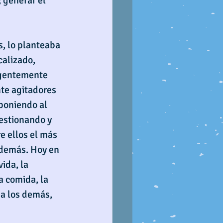
 generar el 
, lo planteaba 
calizado, 
igentemente 
te agitadores 
poniendo al 
uestionando y 
e ellos el más 
 demás. Hoy en 
ida, la 
a comida, la 
 a los demás, 