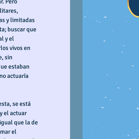
r. Pero 
itares, 
s y limitadas 
eta; buscar que 
 y el 
los vivos en 
, sin 
que estaban 
no actuaría 
sta, se está 
 el actuar 
igual que la de 
omar el 