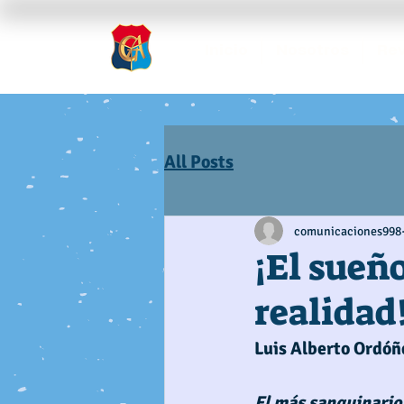
Inicio
Nosotros
Rev
All Posts
comunicaciones998
¡El sueñ
realidad
Luis Alberto Ordóñ
El más sanguinario 