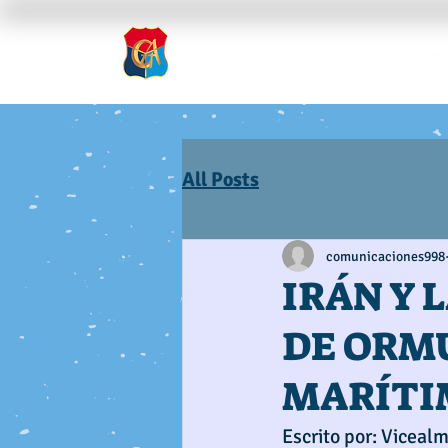
Inicio
Nosotros
Rev
All Posts
comunicaciones998
IRÁN Y 
DE ORM
MARÍTI
Escrito por: Vicealm