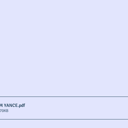
M YANCE
.pdf
870KB