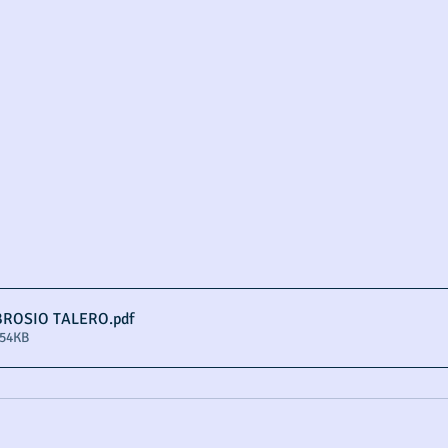
BROSIO TALERO
.pdf
754KB