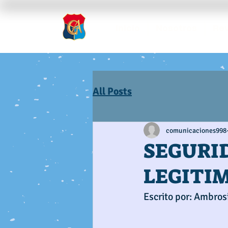
Inicio
Nosotros
Rev
All Posts
comunicaciones998
SEGURI
LEGITI
Escrito por: Ambrosi