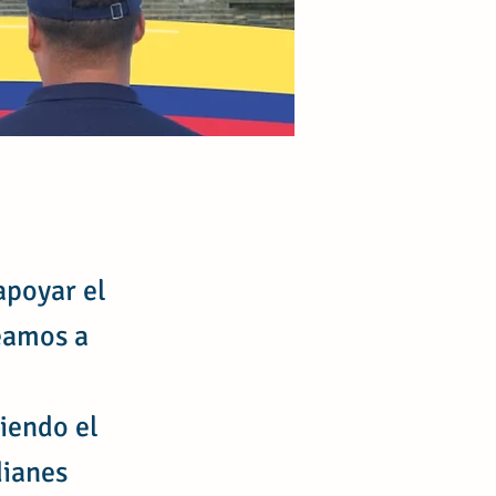
apoyar el
deamos a
iendo el
dianes