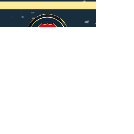
Contacto
Dirección
Avenida Calle 127 # 16A – 76
Oficina 501 · Bogotá · Colombia
Correo Electrónico
prensa@cga.org.co
r.ecos.cga@gmail.com