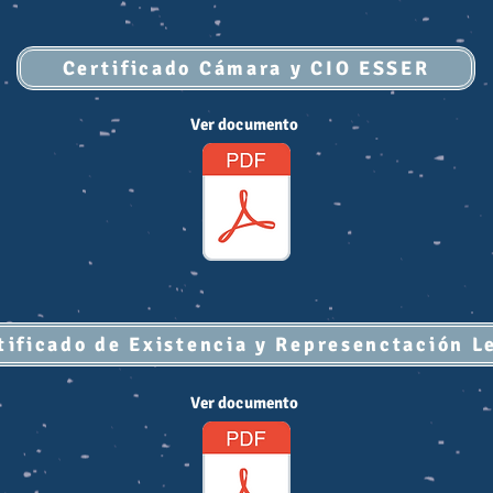
Certificado Cámara y CIO ESSER
Ver documento
tificado de Existencia y Represenctación L
Ver documento