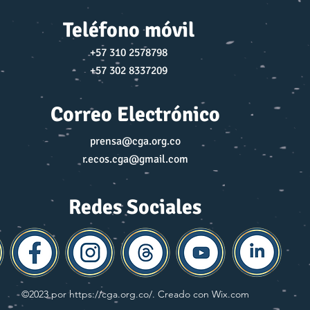
Teléfono móvil
+57 310 2578798
+57 302 8337209
Correo Electrónico
prensa@cga.org.co
r.ecos.cga@gmail.com
Redes Sociales
©2023 por
https://cga.org.co/.
Creado con Wix.com