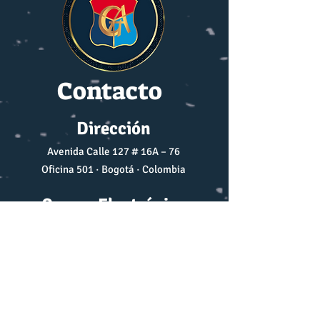
Contacto
Dirección
Avenida Calle 127 # 16A – 76
Oficina 501 · Bogotá · Colombia
Correo Electrónico
prensa@cga.org.co
r.ecos.cga@gmail.com
Teléfono móvil
+57 310 2578798
+57 302 8337209