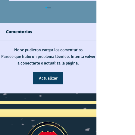
Comentarios
No se pudieron cargar los comentarios
IRÁN Y LA GUERRA EN
LA JUSTICIA E
Parece que hubo un problema técnico. Intenta volver
EL ESTRECHO DE
PARA LA PAZ (J
a conectarte o actualiza la página.
ORMUZ REDEFINE
RUTAS MARÍTIMAS
Actualizar