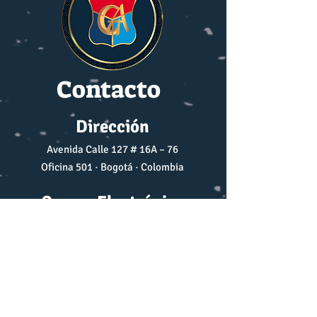
Contacto
Dirección
Avenida Calle 127 # 16A – 76
Oficina 501 · Bogotá · Colombia
Correo Electrónico
prensa@cga.org.co
r.ecos.cga@gmail.com
Teléfono móvil
+57 310 2578798
+57 302 8337209